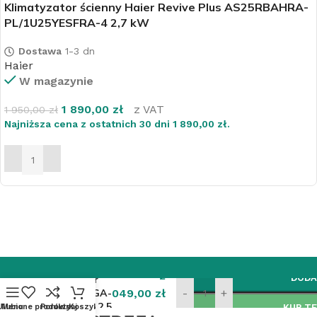
Klimatyzator ścienny Haier Revive Plus AS25RBAHRA-
PL/1U25YESFRA-4 2,7 kW
Dostawa
1-3 dn
Haier
W magazynie
1 890,00
zł
z VAT
1 950,00
zł
Najniższa cena z ostatnich 30 dni
1 890,00
zł
.
DODAJ DO KOSZYKA
Klimatyzator
2
DODA
Gree Pular
GWH09AGA-
049,00
zł
-
+
K6DNA1A 2,5
Ulubione produkty
Menu
Porównaj
Koszyk
KUP T
z VAT