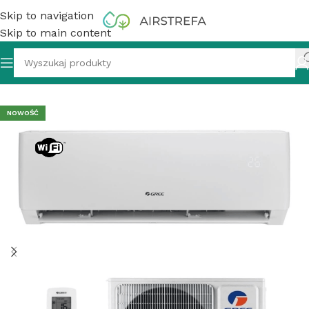
Skip to navigation
Skip to main content
ne
»
Klimatyzator Gree Pular GWH09AGA-K6DNA1A 2,5 kW
NOWOŚĆ