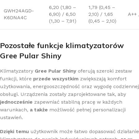
6,20 (1,80 –
1,79 (0,45 –
GWH24AGD-
6,90) / 6,50
2,10) / 1,65
A++ 
K6DNA4C
(1,30 – 7,91)
(0,45 – 2,10)
Pozostałe funkcje klimatyzatorów
Gree Pular Shiny
Klimatyzatory
Gree Pular Shiny
oferują szeroki zestaw
funkcji, które
przede wszystkim
zwiększają komfort
użytkowania, energooszczędność oraz wygodę codziennej
obsługi. Urządzenia zostały zaprojektowane tak, aby
jednocześnie
zapewniać stabilną pracę w każdych
warunkach,
a także
możliwość pełnej personalizacji
ustawień.
Dzięki temu
użytkownik może łatwo dopasować działanie