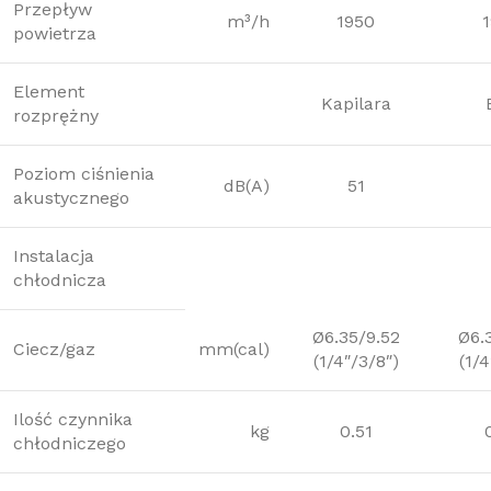
Przepływ
m³/h
1950
powietrza
Element
Kapilara
rozprężny
Poziom ciśnienia
dB(A)
51
akustycznego
Instalacja
chłodnicza
Ø6.35/9.52
Ø6.
Ciecz/gaz
mm(cal)
(1/4″/3/8″)
(1/4
Ilość czynnika
kg
0.51
chłodniczego