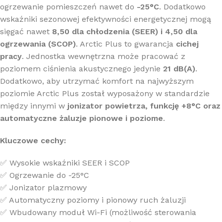
ogrzewanie pomieszczeń nawet do
-25°C
. Dodatkowo
wskaźniki sezonowej efektywności energetycznej mogą
sięgać nawet
8,50 dla chłodzenia (SEER) i 4,50 dla
ogrzewania (SCOP)
. Arctic Plus to gwarancja
cichej
pracy
. Jednostka wewnętrzna może pracować z
poziomem ciśnienia akustycznego jedynie
21 dB(A)
.
Dodatkowo, aby utrzymać komfort na najwyższym
poziomie Arctic Plus został wyposażony w standardzie
między innymi w
jonizator powietrza, funkcję +8°C oraz
automatyczne żaluzje pionowe i poziome
.
Kluczowe cechy:
✅ Wysokie wskaźniki SEER i SCOP
✅ Ogrzewanie do -25°C
✅ Jonizator plazmowy
✅ Automatyczny poziomy i pionowy ruch żaluzji
✅ Wbudowany moduł Wi-Fi (możliwość sterowania