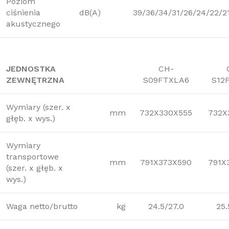
Poziom
ciśnienia
dB(A)
39/36/34/31/26/24/22/2
akustycznego
JEDNOSTKA
CH-
ZEWNĘTRZNA
S09FTXLA6
S12
Wymiary (szer. x
mm
732X330X555
732X
głęb. x wys.)
Wymiary
transportowe
mm
791X373X590
791X
(szer. x głęb. x
wys.)
Waga netto/brutto
kg
24.5/27.0
25.