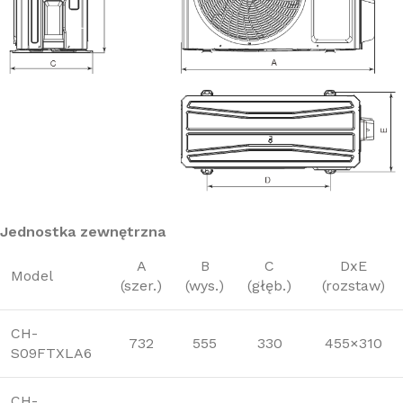
Jednostka zewnętrzna
A
B
C
DxE
Model
(szer.)
(wys.)
(głęb.)
(rozstaw)
CH-
732
555
330
455×310
S09FTXLA6
CH-