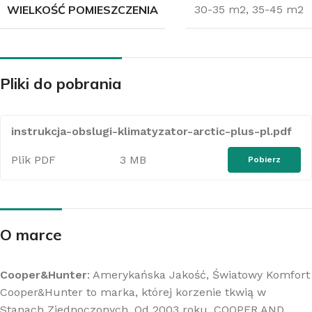
WIELKOŚĆ POMIESZCZENIA
30-35 m2
,
35-45 m2
Pliki do pobrania
instrukcja-obslugi-klimatyzator-arctic-plus-pl.pdf
Plik PDF
3 MB
Pobierz
O marce
Cooper&Hunter
: Amerykańska Jakość, Światowy Komfort
Cooper&Hunter to marka, której korzenie tkwią w
Stanach Zjednoczonych. Od 2003 roku, COOPER AND