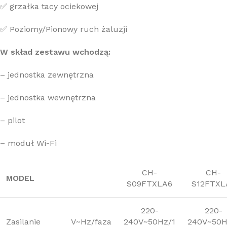
✅ grzałka tacy ociekowej
✅ Poziomy/Pionowy ruch żaluzji
W skład zestawu wchodzą:
– jednostka zewnętrzna
– jednostka wewnętrzna
– pilot
– moduł Wi-Fi
CH-
CH-
MODEL
S09FTXLA6
S12FTXL
220-
220-
Zasilanie
V~Hz/faza
240V~50Hz/1
240V~50H