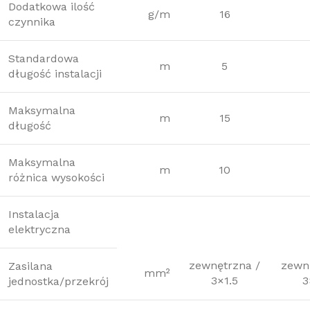
Dodatkowa ilość
g/m
16
czynnika
Standardowa
m
5
długość instalacji
Maksymalna
m
15
długość
Maksymalna
m
10
różnica wysokości
Instalacja
elektryczna
zewnętrzna /
zewn
Zasilana
mm²
3×1.5
3
jednostka/przekrój