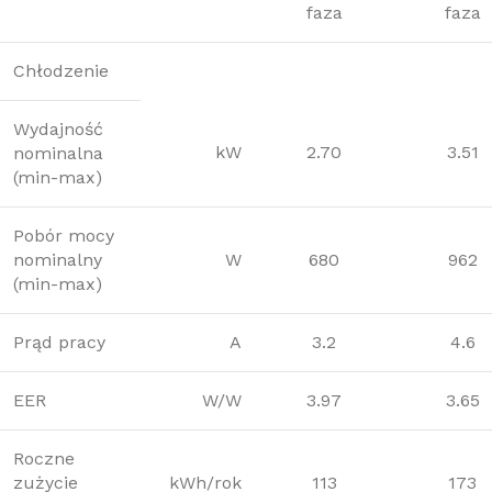
faza
faza
Chłodzenie
Wydajność
kW
2.70
3.51
nominalna
(min-max)
Pobór mocy
nominalny
W
680
962
(min-max)
Prąd pracy
A
3.2
4.6
EER
W/W
3.97
3.65
Roczne
zużycie
kWh/rok
113
173