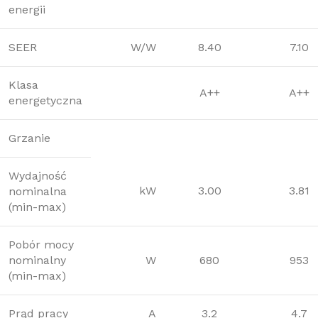
energii
SEER
W/W
8.40
7.10
Klasa
A++
A++
energetyczna
Grzanie
Wydajność
kW
3.00
3.81
nominalna
(min-max)
Pobór mocy
nominalny
W
680
953
(min-max)
Prąd pracy
A
3.2
4.7