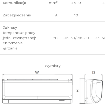
Komunikacja
mm²
4×1.0
4
Zabezpieczenie
A
10
Zakresy
temperatur pracy
jedn. zewnętrznej:
°C
-15~50/-25~30
-15~5
chłodzenie
/grzanie
Wymiary