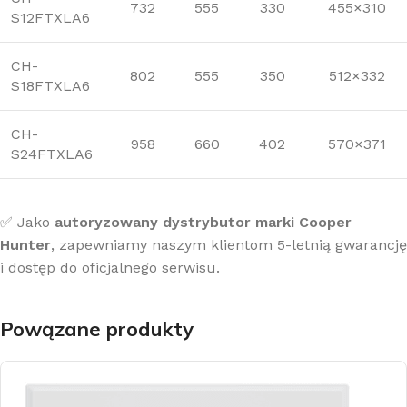
732
555
330
455×310
S12FTXLA6
CH-
802
555
350
512×332
S18FTXLA6
CH-
958
660
402
570×371
S24FTXLA6
✅ Jako
autoryzowany dystrybutor marki Cooper
Hunter
, zapewniamy naszym klientom 5-letnią gwarancję
i dostęp do oficjalnego serwisu.
Powązane produkty