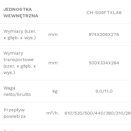
JEDNOSTKA
CH-S09FTXLA6
WEWNĘTRZNA
Wymiary (szer.
mm
874X206X276
x głęb. x wys.)
Wymiary
transportowe
mm
930X334X264
(szer. x głęb. x
wys.)
Waga
kg
9.0/11.0
netto/brutto
Przepływ
m³/h
610/530/500/440/380/310/28
powietrza