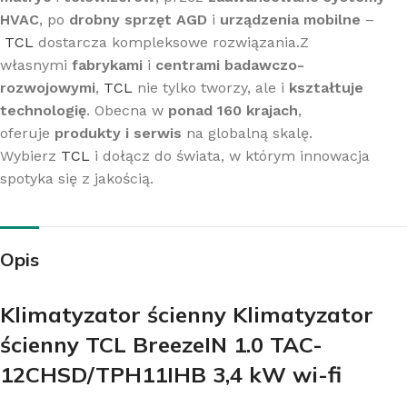
HVAC
, po
drobny sprzęt AGD
i
urządzenia mobilne
–
TCL
dostarcza kompleksowe rozwiązania.Z
własnymi
fabrykami
i
centrami badawczo-
rozwojowymi
,
TCL
nie tylko tworzy, ale i
kształtuje
technologię
. Obecna w
ponad 160 krajach
,
oferuje
produkty i serwis
na globalną skalę.
Wybierz
TCL
i dołącz do świata, w którym innowacja
spotyka się z jakością.
Opis
Klimatyzator ścienny Klimatyzator
ścienny TCL BreezeIN 1.0 TAC-
12CHSD/TPH11IHB 3,4 kW wi-fi