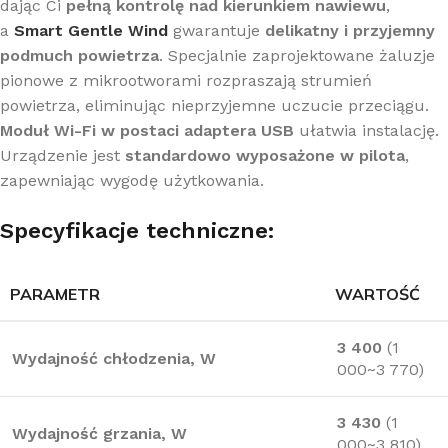
dając Ci
pełną kontrolę nad kierunkiem nawiewu
,
a
Smart Gentle Wind
gwarantuje
delikatny i przyjemny
podmuch powietrza
. Specjalnie zaprojektowane żaluzje
pionowe z mikrootworami rozpraszają strumień
powietrza, eliminując nieprzyjemne uczucie przeciągu.
Moduł Wi-Fi w postaci adaptera USB
ułatwia instalację.
Urządzenie jest
standardowo wyposażone w pilota
,
zapewniając wygodę użytkowania.
Specyfikacje techniczne:
PARAMETR
WARTOŚĆ
3 400
(1
Wydajność chłodzenia, W
000~3 770)
3 430
(1
Wydajność grzania, W
000~3 810)