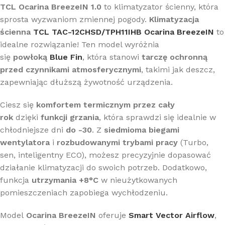
TCL Ocarina BreezeIN 1.0
to klimatyzator ścienny, która
sprosta wyzwaniom zmiennej pogody.
Klimatyzacja
ścienna
TCL TAC-12CHSD/TPH11IHB Ocarina BreezeIN
to
idealne rozwiązanie! Ten model wyróżnia
się
powłoką
Blue Fin
, która stanowi
tarczę ochronną
przed czynnikami atmosferycznymi
, takimi jak deszcz,
zapewniając dłuższą żywotność urządzenia.
Ciesz się
komfortem termicznym przez cały
rok
dzięki
funkcji grzania
, która sprawdzi się idealnie w
chłodniejsze dni
do -30
. Z
siedmioma biegami
wentylatora
i
rozbudowanymi trybami pracy
(Turbo,
sen, inteligentny ECO), możesz precyzyjnie dopasować
działanie klimatyzacji do swoich potrzeb. Dodatkowo,
funkcja
utrzymania +8°C
w nieużytkowanych
pomieszczeniach zapobiega wychłodzeniu.
Model
Ocarina BreezeIN
oferuje
Smart Vector Airflow
,