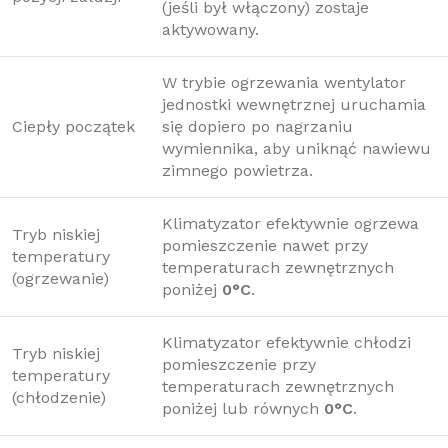
(jeśli był włączony) zostaje
aktywowany.
W trybie ogrzewania wentylator
jednostki wewnętrznej uruchamia
Ciepły początek
się dopiero po nagrzaniu
wymiennika, aby uniknąć nawiewu
zimnego powietrza.
Klimatyzator efektywnie ogrzewa
Tryb niskiej
pomieszczenie nawet przy
temperatury
temperaturach zewnętrznych
(ogrzewanie)
poniżej
0°C
.
Klimatyzator efektywnie chłodzi
Tryb niskiej
pomieszczenie przy
temperatury
temperaturach zewnętrznych
(chłodzenie)
poniżej lub równych
0°C
.