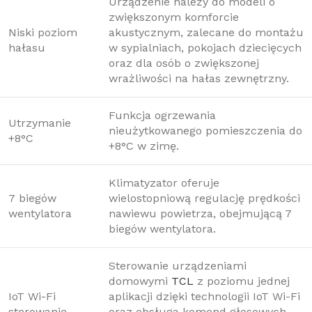
Urządzenie należy do modeli o
zwiększonym komforcie
Niski poziom
akustycznym, zalecane do montażu
hałasu
w sypialniach, pokojach dziecięcych
oraz dla osób o zwiększonej
wrażliwości na hałas zewnętrzny.
Funkcja ogrzewania
Utrzymanie
nieużytkowanego pomieszczenia do
+8°C
+8°C w zimę.
Klimatyzator oferuje
7 biegów
wielostopniową regulację prędkości
wentylatora
nawiewu powietrza, obejmującą 7
biegów wentylatora.
Sterowanie urządzeniami
domowymi
TCL
z poziomu jednej
IoT Wi-Fi
aplikacji dzięki technologii IoT Wi-Fi
sterowanie
oraz obsługa komend głosowych