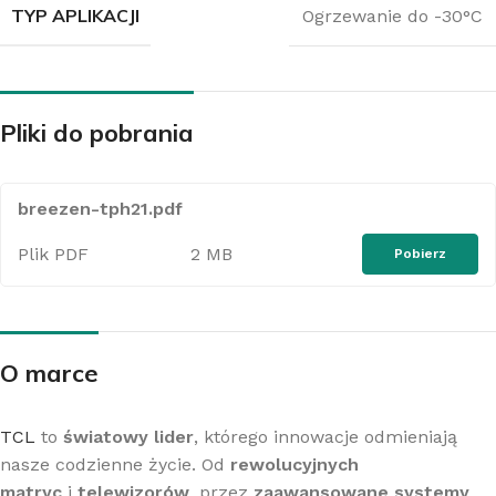
TYP APLIKACJI
Ogrzewanie do -30°C
Pliki do pobrania
breezen-tph21.pdf
Plik PDF
2 MB
Pobierz
O marce
TCL
to
światowy lider
, którego innowacje odmieniają
nasze codzienne życie. Od
rewolucyjnych
matryc
i
telewizorów
, przez
zaawansowane systemy