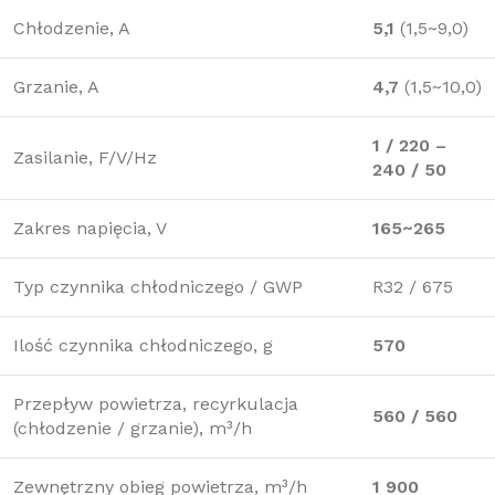
Chłodzenie, A
5,1
(1,5~9,0)
Grzanie, A
4,7
(1,5~10,0)
1 / 220 –
Zasilanie, F/V/Hz
240 / 50
Zakres napięcia, V
165~265
Typ czynnika chłodniczego / GWP
R32 / 675
Ilość czynnika chłodniczego, g
570
Przepływ powietrza, recyrkulacja
560 / 560
(chłodzenie / grzanie), m³/h
Zewnętrzny obieg powietrza, m³/h
1 900