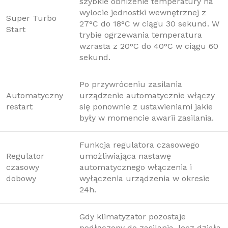
szybkie obniżenie temperatury na
wylocie jednostki wewnętrznej z
Super Turbo
27°C do 18°C w ciągu 30 sekund. W
Start
trybie ogrzewania temperatura
wzrasta z 20°C do 40°C w ciągu 60
sekund.
Po przywróceniu zasilania
Automatyczny
urządzenie automatycznie włączy
restart
się ponownie z ustawieniami jakie
były w momencie awarii zasilania.
Funkcja regulatora czasowego
Regulator
umożliwiająca nastawę
czasowy
automatycznego włączenia i
dobowy
wyłączenia urządzenia w okresie
24h.
Gdy klimatyzator pozostaje
podłączony do zasilania, lecz działa