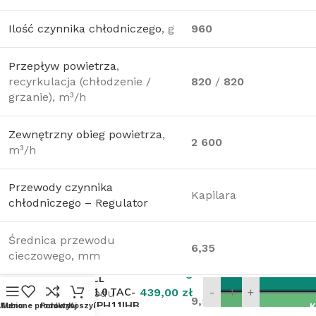
Ilość czynnika chłodniczego
, g
960
Przepływ powietrza
,
recyrkulacja (chłodzenie /
820
/
820
grzanie), m³/h
Zewnętrzny obieg powietrza
,
2 600
m³/h
Przewody czynnika
Kapilara
chłodniczego – Regulator
Średnica przewodu
6,35
cieczowego, mm
Klimatyzator
3
ścienny TCL
BreezeIN 1.0 TAC-
439,00
zł
-
+
Średnica przewodu
9,52
18CHSD/TPH11IHB
Ulubione produkty
Menu
Porównaj
Koszyk
K
gazowego, mm
z VAT