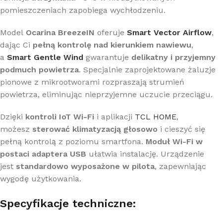
pomieszczeniach zapobiega wychłodzeniu.
Model
Ocarina BreezeIN
oferuje
Smart Vector Airflow
,
dając Ci
pełną kontrolę nad kierunkiem nawiewu
,
a
Smart Gentle Wind
gwarantuje
delikatny i przyjemny
podmuch powietrza
. Specjalnie zaprojektowane żaluzje
pionowe z mikrootworami rozpraszają strumień
powietrza, eliminując nieprzyjemne uczucie przeciągu.
Dzięki
kontroli IoT Wi-Fi
i aplikacji
TCL HOME
,
możesz
sterować klimatyzacją głosowo
i cieszyć się
pełną kontrolą z poziomu smartfona.
Moduł Wi-Fi w
postaci adaptera USB
ułatwia instalację. Urządzenie
jest
standardowo wyposażone w pilota
, zapewniając
wygodę użytkowania.
Specyfikacje techniczne: