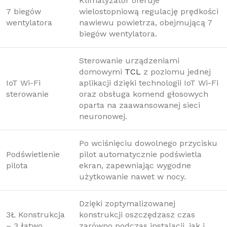
Klimatyzator oferuje
7 biegów
wielostopniową regulację prędkości
wentylatora
nawiewu powietrza, obejmującą 7
biegów wentylatora.
Sterowanie urządzeniami
domowymi
TCL
z poziomu jednej
IoT Wi-Fi
aplikacji dzięki technologii IoT Wi-Fi
sterowanie
oraz obsługa komend głosowych
oparta na zaawansowanej sieci
neuronowej.
Po wciśnięciu dowolnego przycisku
Podświetlenie
pilot automatycznie podświetla
pilota
ekran, zapewniając wygodne
użytkowanie nawet w nocy.
Dzięki zoptymalizowanej
3Ł Konstrukcja
konstrukcji oszczędzasz czas
– 3 łatwo
zarówno podczas instalacji, jak i