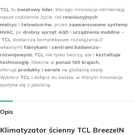
TCL
to
światowy lider
, którego innowacje odmieniają
nasze codzienne życie. Od
rewolucyjnych
matryc
i
telewizorów
, przez
zaawansowane systemy
HVAC
, po
drobny sprzęt AGD
i
urządzenia mobilne
–
TCL
dostarcza kompleksowe rozwiązania.Z
własnymi
fabrykami
i
centrami badawczo-
rozwojowymi
,
TCL
nie tylko tworzy, ale i
kształtuje
technologię
. Obecna w
ponad 160 krajach
,
oferuje
produkty i serwis
na globalną skalę.
Wybierz
TCL
i dołącz do świata, w którym innowacja
spotyka się z jakością.
Opis
Klimatyzator ścienny TCL BreezeIN