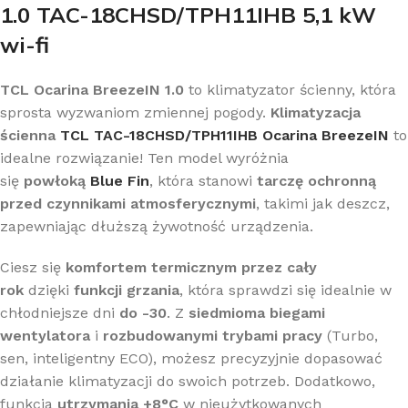
1.0 TAC-18CHSD/TPH11IHB 5,1 kW
wi-fi
TCL Ocarina BreezeIN 1.0
to klimatyzator ścienny, która
sprosta wyzwaniom zmiennej pogody.
Klimatyzacja
ścienna
TCL TAC-18CHSD/TPH11IHB Ocarina BreezeIN
to
idealne rozwiązanie! Ten model wyróżnia
się
powłoką
Blue Fin
, która stanowi
tarczę ochronną
przed czynnikami atmosferycznymi
, takimi jak deszcz,
zapewniając dłuższą żywotność urządzenia.
Ciesz się
komfortem termicznym przez cały
rok
dzięki
funkcji grzania
, która sprawdzi się idealnie w
chłodniejsze dni
do -30
. Z
siedmioma biegami
wentylatora
i
rozbudowanymi trybami pracy
(Turbo,
sen, inteligentny ECO), możesz precyzyjnie dopasować
działanie klimatyzacji do swoich potrzeb. Dodatkowo,
funkcja
utrzymania +8°C
w nieużytkowanych