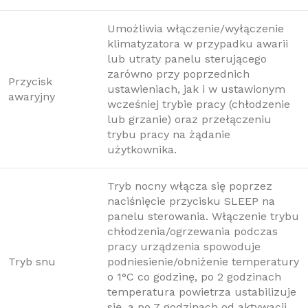
Umożliwia włączenie/wyłączenie
klimatyzatora w przypadku awarii
lub utraty panelu sterującego
zarówno przy poprzednich
Przycisk
ustawieniach, jak i w ustawionym
awaryjny
wcześniej trybie pracy (chłodzenie
lub grzanie) oraz przełączeniu
trybu pracy na żądanie
użytkownika.
Tryb nocny włącza się poprzez
naciśnięcie przycisku SLEEP na
panelu sterowania. Włączenie trybu
chłodzenia/ogrzewania podczas
pracy urządzenia spowoduje
Tryb snu
podniesienie/obniżenie temperatury
o 1°C co godzinę, po 2 godzinach
temperatura powietrza ustabilizuje
się, a po 7 godzinach od aktywacji