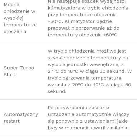
Nie następuje spadek wydajności
Mocne
klimatyzatora w trybie chłodzenia
chłodzenie w
przy temperaturze otoczenia
wysokiej
+50°C. Klimatyzator będzie
temperaturze
pracował nieprzerwanie aż do
otoczenia
temperatury otoczenia +60°C.
W trybie chłodzenia możliwe jest
szybkie obniżenie temperatury na
wylocie jednostki wewnętrznej z
Super Turbo
27°C do 18°C w ciągu 30 sekund. W
Start
trybie ogrzewania temperatura
wzrasta z 20°C do 40°C w ciągu 60
sekund.
Po przywróceniu zasilania
Automatyczny
urządzenie automatycznie włączy
restart
się ponownie z ustawieniami jakie
były w momencie awarii zasilania.