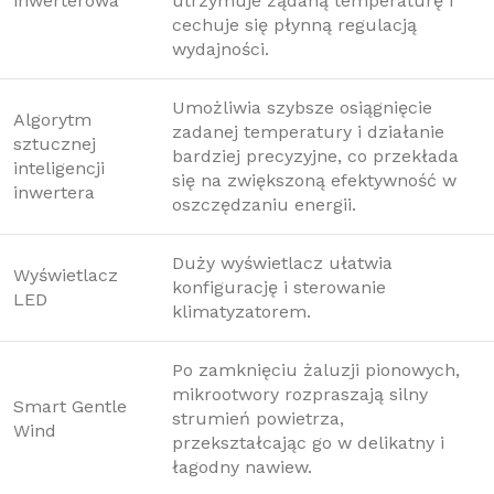
inwerterowa
utrzymuje żądaną temperaturę i
cechuje się płynną regulacją
wydajności.
Umożliwia szybsze osiągnięcie
Algorytm
zadanej temperatury i działanie
sztucznej
bardziej precyzyjne, co przekłada
inteligencji
się na zwiększoną efektywność w
inwertera
oszczędzaniu energii.
Duży wyświetlacz ułatwia
Wyświetlacz
konfigurację i sterowanie
LED
klimatyzatorem.
Po zamknięciu żaluzji pionowych,
mikrootwory rozpraszają silny
Smart Gentle
strumień powietrza,
Wind
przekształcając go w delikatny i
łagodny nawiew.