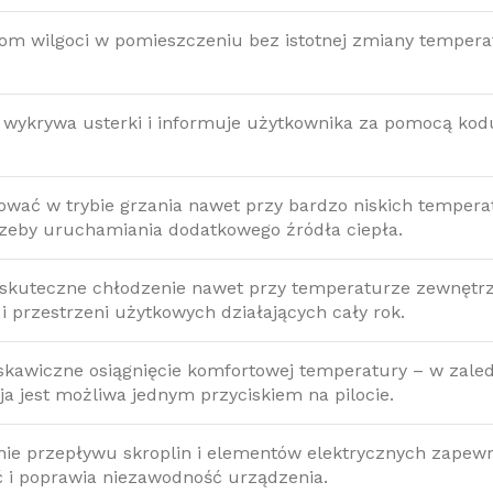
om wilgoci w pomieszczeniu bez istotnej zmiany temperat
wykrywa usterki i informuje użytkownika za pomocą kodu
wać w trybie grzania nawet przy bardzo niskich temper
rzeby uruchamiania dodatkowego źródła ciepła.
skuteczne chłodzenie nawet przy temperaturze zewnętrzne
i przestrzeni użytkowych działających cały rok.
skawiczne osiągnięcie komfortowej temperatury – w zale
ja jest możliwa jednym przyciskiem na pilocie.
nie przepływu skroplin i elementów elektrycznych zapewn
ć i poprawia niezawodność urządzenia.