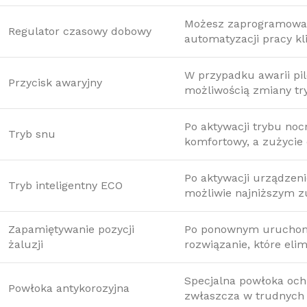
Możesz zaprogramować 
Regulator czasowy dobowy
automatyzacji pracy kl
W przypadku awarii pi
Przycisk awaryjny
możliwością zmiany tr
Po aktywacji trybu noc
Tryb snu
komfortowy, a zużycie 
Po aktywacji urządzeni
Tryb inteligentny ECO
możliwie najniższym zu
Zapamiętywanie pozycji
Po ponownym uruchomi
żaluzji
rozwiązanie, które eli
Specjalna powłoka och
Powłoka antykorozyjna
zwłaszcza w trudnych