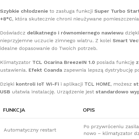
Szybkie chłodzenie
to zasługa funkcji
Super Turbo Star
+8°C
, która skutecznie chroni nieużywane pomieszczeni
Doświadcz
delikatnego i równomiernego nawiewu
dzięki
nieprzyjemne uczucie zimnego wiatru. Z kolei
Smart Vec
idealne dopasowanie do Twoich potrzeb.
Klimatyzator
TCL Ocarina BreezeIN 1.0
posiada funkcję
z
ustawienia.
Efekt Coanda
zapewnia lepszą dystrybucję p
Dzięki
kontroli IoT Wi-Fi
i aplikacji
TCL HOME
, możesz
st
USB
ułatwia instalację. Urządzenie jest
standardowo wyp
FUNKCJA
OPIS
Po przywróceniu zasil
Automatyczny restart
nowo – klimatyzator dz