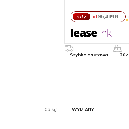
raty
95,41
PLN
od
Szybka dostawa
20k
WYMIARY
55 kg