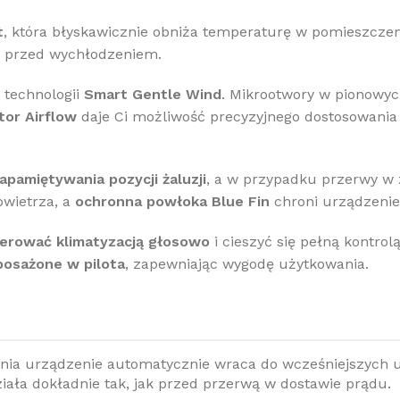
t
, która błyskawicznie obniża temperaturę w pomieszczen
a przed wychłodzeniem.
 technologii
Smart Gentle Wind
. Mikrootwory w pionowyc
tor Airflow
daje Ci możliwość precyzyjnego dostosowani
apamiętywania pozycji żaluzji
, a w przypadku przerwy w 
owietrza, a
ochronna powłoka Blue Fin
chroni urządzenie
erować klimatyzacją głosowo
i cieszyć się pełną kontro
osażone w pilota
, zapewniając wygodę użytkowania.
ania urządzenie automatycznie wraca do wcześniejszych u
iała dokładnie tak, jak przed przerwą w dostawie prądu.