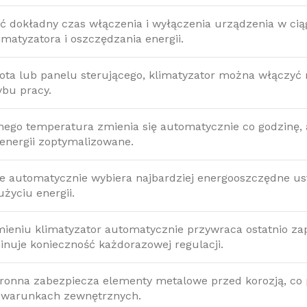
dokładny czas włączenia i wyłączenia urządzenia w ciąg
imatyzatora i oszczędzania energii.
lota lub panelu sterującego, klimatyzator można włączyć
ybu pracy.
nego temperatura zmienia się automatycznie co godzinę, a 
energii zoptymalizowane.
e automatycznie wybiera najbardziej energooszczędne ust
życiu energii.
eniu klimatyzator automatycznie przywraca ostatnio za
minuje konieczność każdorazowej regulacji.
ronna zabezpiecza elementy metalowe przed korozją, co 
 warunkach zewnętrznych.