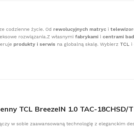
sze codzienne życie. Od
rewolucyjnych matryc
i
telewizo
eksowe rozwiązania.Z własnymi
fabrykami
i
centrami ba
feruje
produkty i serwis
na globalną skalę. Wybierz
TCL
i
cienny TCL BreezeIN 1.0 TAC-18CHSD/T
y łączy w sobie zaawansowaną technologię z eleganckim d