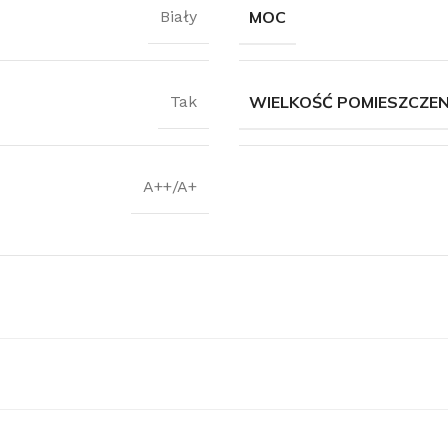
MOC
Biały
WIELKOŚĆ POMIESZCZEN
Tak
obacz pełną ofertę klimatyzacji
limatyzacje
A++/A+