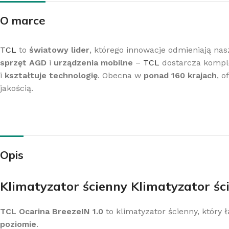
O marce
TCL
to
światowy lider
, którego innowacje odmieniają na
sprzęt AGD
i
urządzenia mobilne
–
TCL
dostarcza kompl
i
kształtuje technologię
. Obecna w
ponad 160 krajach
, o
jakością.
Opis
Klimatyzator ścienny Klimatyzator ś
TCL Ocarina BreezeIN 1.0
to klimatyzator ścienny, któr
poziomie
.