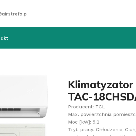
airstrefa.pl
takt
ienne
»
Klimatyzator ścienny TCL BreezeIN 1.0 TAC-18CH
Klimatyzator 
TAC-18CHSD/
Producent: TCL
Max. powierzchnia pomieszc
Moc [kW]: 5,2
Tryb pracy: Chłodzenie, Cich