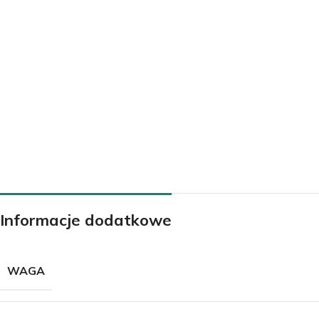
KLIMATYZATORY
Klimatyzatory ścienne
Klimatyzatory przypodłogowo-sufitowe
Klimatyzatory przenośne
Klimatyzatory konsole
Klimatyzatory kasetowe
Informacje dodatkowe
Klimatyzatory kanałowe
Systemy Multi
WAGA
Środki czystości do klimatyzacji
Akcesoria do klimatyzacji