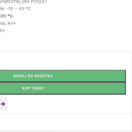
nętrznej [dB min]:27
e: -15 – 43 °C
-20 °C
ia: A++
 A+
DODAJ DO KOSZYKA
KUP TERAZ