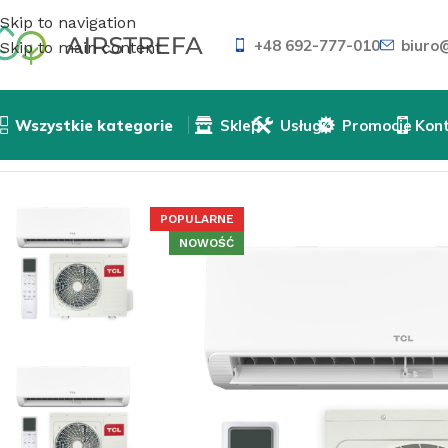
Skip to navigation
+48 692-777-010
biuro@
Skip to main content
Wszystkie kategorie
Sklep
Usługi
Promocje
Kon
Strona główna
»
Sklep
»
Klimatyzatory
»
Klimatyzatory śc
POPULARNE
NOWOŚĆ