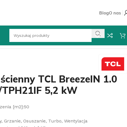
Blog
O nas
SD/TPH21IF 5,2 kW
ścienny TCL BreezeIN 1.0
TPH21IF 5,2 kW
zenia [m2]:50
y, Grzanie, Osuszanie, Turbo, Wentylacja