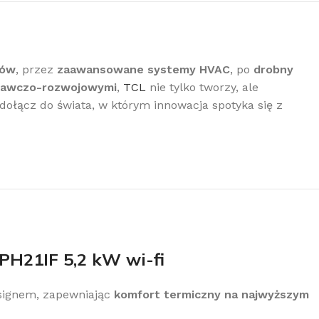
rów
, przez
zaawansowane systemy HVAC
, po
drobny
dawczo-rozwojowymi
,
TCL
nie tylko tworzy, ale
 dołącz do świata, w którym innowacja spotyka się z
PH21IF 5,2 kW wi-fi
esignem, zapewniając
komfort termiczny na najwyższym