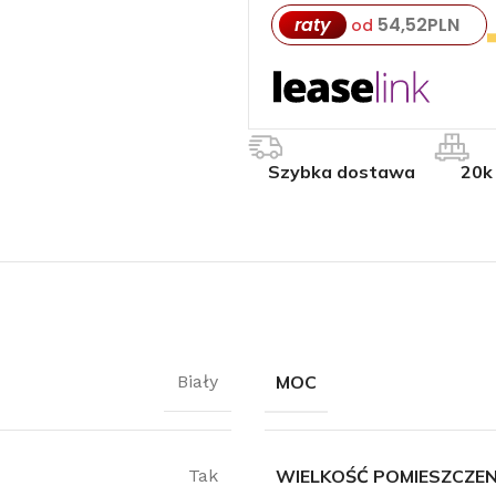
raty
54,52
PLN
od
Szybka dostawa
20k
MOC
Biały
WIELKOŚĆ POMIESZCZEN
Tak