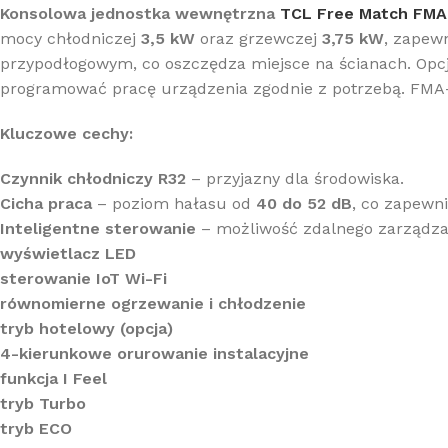
Konsolowa jednostka wewnętrzna
TCL Free Match FMA
mocy chłodniczej
3,5 kW
oraz grzewczej
3,75 kW
, zapew
przypodłogowym, co oszczędza miejsce na ścianach. Opcj
programować pracę urządzenia zgodnie z potrzebą. FMA-
Kluczowe cechy:
Czynnik chłodniczy R32
– przyjazny dla środowiska.
Cicha praca
– poziom hałasu od
40 do 52 dB
, co zapewn
Inteligentne sterowanie
– możliwość zdalnego zarządzan
wyświetlacz LED
sterowanie IoT Wi-Fi
równomierne ogrzewanie i chłodzenie
tryb hotelowy (opcja)
4-kierunkowe orurowanie instalacyjne
funkcja I Feel
tryb Turbo
tryb ECO