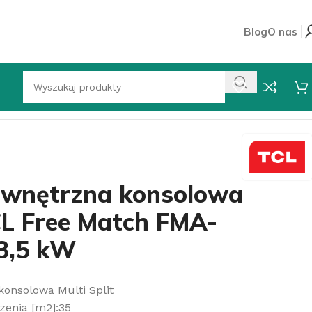
Blog
O nas
H/DVI 3,5 kW
ewnętrzna konsolowa
TCL Free Match FMA-
3,5 kW
onsolowa Multi Split
zenia [m2]:35