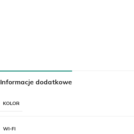
KLIMATYZATORY
Klimatyzatory ścienne
Klimatyzatory przypodłogowo-sufitowe
Klimatyzatory przenośne
Klimatyzatory konsole
Informacje dodatkowe
Klimatyzatory kasetowe
Klimatyzatory kanałowe
KOLOR
Systemy Multi
Środki czystości do klimatyzacji
WI-FI
Akcesoria do klimatyzacji