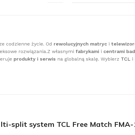
obacz pełną ofertę klimatyzacji
sze codzienne życie. Od
rewolucyjnych matryc
i
telewizo
eksowe rozwiązania.Z własnymi
fabrykami
i
centrami ba
limatyzacje
feruje
produkty i serwis
na globalną skalę. Wybierz
TCL
i
ti-split system TCL Free Match FMA