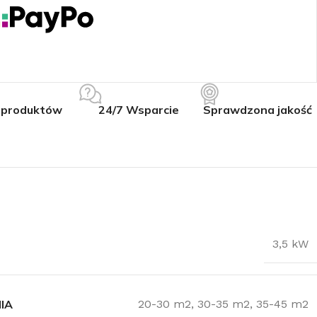
 produktów
24/7 Wsparcie
Sprawdzona jakość
3,5 kW
IA
20-30 m2
,
30-35 m2
,
35-45 m2