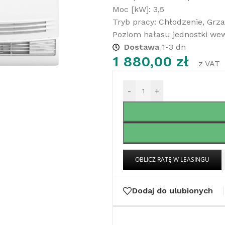
Moc [kW]: 3,5
Tryb pracy: Chłodzenie, Grza
Poziom hałasu jednostki wew
Dostawa
1-3 dn
1 880,00
zł
z VAT
-
+
Dodaj do ulubionych