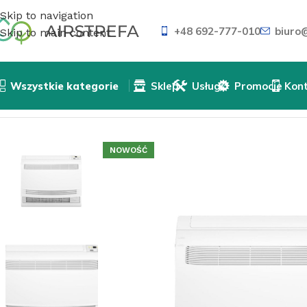
Skip to navigation
+48 692-777-010
biuro@
Skip to main content
Wszystkie kategorie
Sklep
Usługi
Promocje
Kon
Strona główna
»
Sklep
»
Klimatyzatory
»
Jednostka wewnę
NOWOŚĆ