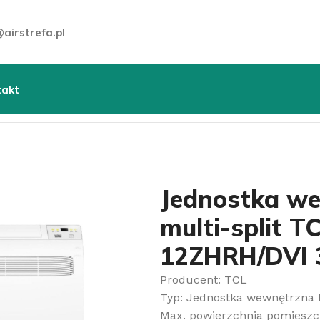
airstrefa.pl
takt
trzna konsolowa multi-split TCL Free Match FMA-12ZHR
Jednostka w
multi-split 
12ZHRH/DVI 
Producent: TCL
Typ: Jednostka wewnętrzna k
Max. powierzchnia pomieszc