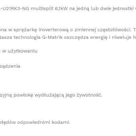
U21RK3-NG multisplit 6,1kW na jedną lub dwie jednostk
a w sprężarkę invverterową o zmiennej częstotliwości. T
asza technologia G-Matrik oszczędza energię i niweluje h
ć w użytkowaniu
ządzenia
zyjną powłokę wydłużającą jego żywotność.
błędów odpowiednimi kodami.