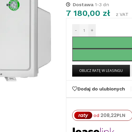
Dostawa
1-3 dn
7 180,00
zł
z VAT
-
+
Dodaj do ulubionych
raty
208,22
PLN
od