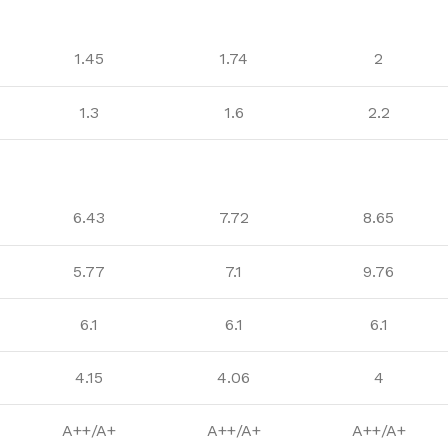
1.45
1.74
2
1.3
1.6
2.2
6.43
7.72
8.65
5.77
7.1
9.76
6.1
6.1
6.1
4.15
4.06
4
A++/A+
A++/A+
A++/A+