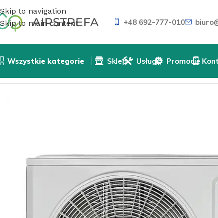
Skip to navigation
+48 692-777-010
biuro@
Skip to main content
Wszystkie kategorie
Sklep
Usługi
Promocje
Kon
Strona główna
»
Sklep
»
Klimatyzatory
»
Systemy Multispl