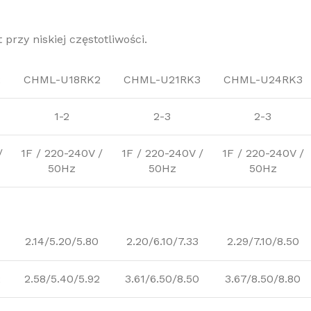
rzy niskiej częstotliwości.
2
CHML-U18RK2
CHML-U21RK3
CHML-U24RK3
1-2
2-3
2-3
/
1F / 220-240V /
1F / 220-240V /
1F / 220-240V /
50Hz
50Hz
50Hz
2.14/5.20/5.80
2.20/6.10/7.33
2.29/7.10/8.50
2
2.58/5.40/5.92
3.61/6.50/8.50
3.67/8.50/8.80