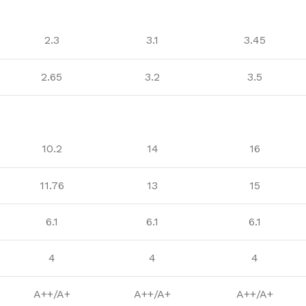
2.3
3.1
3.45
2.65
3.2
3.5
10.2
14
16
11.76
13
15
6.1
6.1
6.1
4
4
4
A++/A+
A++/A+
A++/A+