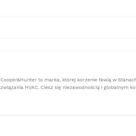
obacz pełną ofertę klimatyzacji
limatyzacje
 Cooper&Hunter to marka, której korzenie tkwią w Stan
wiązania HVAC. Ciesz się niezawodnością i globalnym 