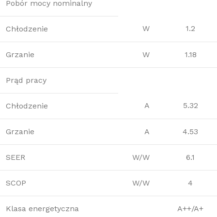
Pobór mocy nominalny
W
1.2
Chłodzenie
Grzanie
W
1.18
Prąd pracy
A
5.32
Chłodzenie
Grzanie
A
4.53
SEER
W/W
6.1
SCOP
W/W
4
Klasa energetyczna
A++/A+