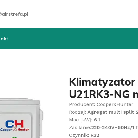
airstrefa.pl
takt
it
»
Klimatyzator Cooper&Hunter CHML-U21RK3-NG multisp
Klimatyzato
U21RK3-NG mu
Producent: Cooper&Hunter
Rodzaj:
Agregat multi split
Moc [kW]:
6,1
Zasilanie:
220-240V~50Hz/1 
Czynnik:
R32