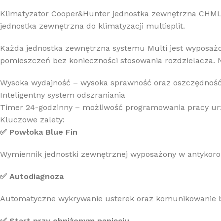
Klimatyzator Cooper&Hunter
jednostka zewn
ętrzna
CHML-
jednostka zewnętrzna do klimatyzacji multisplit.
Każda jednostka zewnętrzna systemu Multi jest wyposażon
pomieszczeń bez konieczności stosowania rozdzielacza. N
Wysoka wydajność – wysoka sprawność oraz oszczędnoś
Inteligentny system odszraniania
Timer 24-godzinny – możliwość programowania pracy ur
Kluczowe zalety:
✅ Powłoka Blue Fin
Wymiennik jednostki zewnętrznej wyposażony w antykoro
✅ Autodiagnoza
Automatyczne wykrywanie usterek oraz komunikowanie 
✅ Start przy obniżonym napięciu