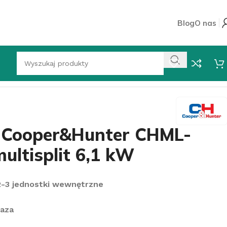
Blog
O nas
lit 6,1 kW
r Cooper&Hunter CHML-
ltisplit 6,1 kW
 2-3 jednostki wewnętrzne
faza