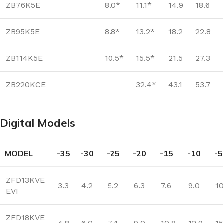
ZB76K5E
8.0*
11.1*
14.9
18.6
ZB95K5E
8.8*
13.2*
18.2
22.8
ZB114K5E
10.5*
15.5*
21.5
27.3
ZB220KCE
32.4*
43.1
53.7
Digital Models
MODEL
-35
-30
-25
-20
-15
-10
-5
ZFD13KVE
3.3
4.2
5.2
6.3
7.6
9.0
10
EVI
ZFD18KVE
4.8
6.0
7.4
9.0
10.8
12.9
15