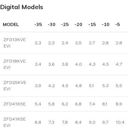
Digital Models
MODEL
-35
-30
-25
-20
-15
-10
-5
ZFD13KVE
2.3
2.3
2.4
2.5
2.7
2.8
2.8
EVI
ZFD18KVE
3.4
3.6
3.8
4.0
4.3
4.5
4.7
EVI
ZFD25KVE
3.9
4.2
4.5
4.8
5.1
5.3
5.5
EVI
ZFD41K5E
5.4
5.8
6.2
6.8
7.4
8.1
8.9
ZFD41K5E
6.8
7.3
7.8
8.4
9.0
9.7
10.4
EVI