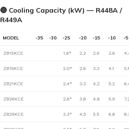
🔵 Cooling Capacity (kW) — R448A /
R449A
MODEL
-35
-30
-25
-20
-15
-10
-5
ZB15KCE
1.6*
2.2
2.9
3.6
4.
ZB19KCE
2.0*
2.6
3.3
4.1
5.
ZB21KCE
2.4*
3.3
4.2
5.2
6.
ZB26KCE
2.6*
3.8
4.8
5.9
7.
ZB29KCE
3.3*
4.5
5.5
6.8
8.