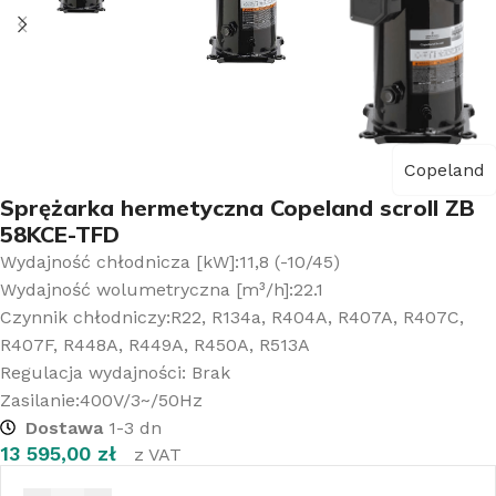
Copeland
Sprężarka hermetyczna Copeland scroll ZB
58KCE-TFD
Wydajność chłodnicza [kW]:11,8 (-10/45)
Wydajność wolumetryczna [m³/h]:22.1
Czynnik chłodniczy:R22, R134a, R404A, R407A, R407C,
R407F, R448A, R449A, R450A, R513A
Regulacja wydajności: Brak
Zasilanie:400V/3~/50Hz
Dostawa
1-3 dn
13 595,00
zł
z VAT