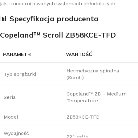
jak i modernizowanych systemach chłodniczych.
📊 Specyfikacja producenta
Copeland™ Scroll ZB58KCE-TFD
PARAMETR
WARTOŚĆ
Hermetyczna spiralna
Typ sprężarki
(Scroll)
Copeland™ ZB – Medium
Seria
Temperature
Model
ZB58KCE-TFD
Wydajność
22.1 m³/h