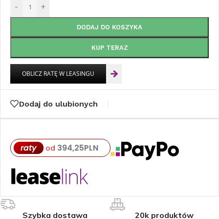
-
+
DODAJ DO KOSZYKA
KUP TERAZ
Dodaj do ulubionych
raty
394,25
PLN
od
Szybka dostawa
20k produktów