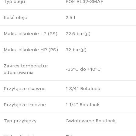
Typ oleju
POE RL32-3MAF
Ilość oleju
2.5 l
Maks. ciśnienie LP (PS)
22.6 bar(g)
Maks. ciśnienie HP (PS)
32 bar(g)
Zakres temperatur
-35°C do +10°C
odparowania
Przyłącze ssawne
1 3/4″ Rotalock
Przyłącze tłoczne
1 1/4″ Rotalock
Typ przyłączy
Gwintowane Rotalock