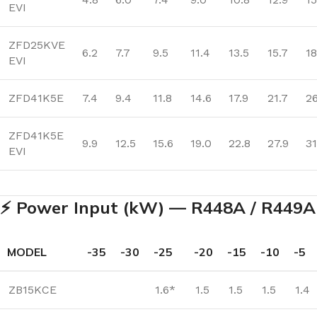
EVI
ZFD25KVE
6.2
7.7
9.5
11.4
13.5
15.7
18
EVI
ZFD41K5E
7.4
9.4
11.8
14.6
17.9
21.7
26
ZFD41K5E
9.9
12.5
15.6
19.0
22.8
27.9
31
EVI
⚡ Power Input (kW) — R448A / R449A
MODEL
-35
-30
-25
-20
-15
-10
-5
ZB15KCE
1.6*
1.5
1.5
1.5
1.4