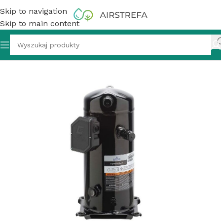
Skip to navigation
Skip to main content
i
»
Sprężarka hermetyczna Copeland scroll ZB 58KCE-TFD