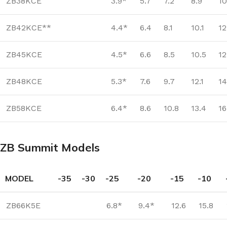
ZB38KCE
3.9*
5.7
7.2
8.9
10
ZB42KCE**
4.4*
6.4
8.1
10.1
12
ZB45KCE
4.5*
6.6
8.5
10.5
12
ZB48KCE
5.3*
7.6
9.7
12.1
14
ZB58KCE
6.4*
8.6
10.8
13.4
16
ZB Summit Models
MODEL
-35
-30
-25
-20
-15
-10
ZB66K5E
6.8*
9.4*
12.6
15.8