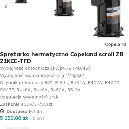
Copeland
Sprężarka hermetyczna Copeland scroll ZB
21KCE-TFD
Wydajność chłodnicza [kW]:4,79 (-10/45)
Wydajność wolumetryczna [m³/h]:8,61
Czynnik chłodniczy:R22, R134a, R404A, R407A, R407C,
R407F, R448A, R449A, R450A, R513A
Regulacja wydajności:Brak
Zasilanie:400V/3~/50Hz
Dostawa
1-3 dn
5 350,00
zł
z VAT