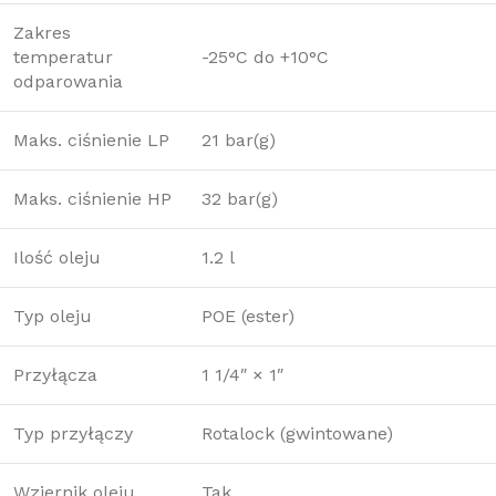
Zakres
temperatur
-25°C do +10°C
odparowania
Maks. ciśnienie LP
21 bar(g)
Maks. ciśnienie HP
32 bar(g)
Ilość oleju
1.2 l
Typ oleju
POE (ester)
Przyłącza
1 1/4″ × 1″
Typ przyłączy
Rotalock (gwintowane)
Wziernik oleju
Tak