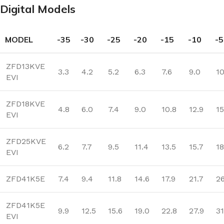
Digital Models
MODEL
-35
-30
-25
-20
-15
-10
-5
ZFD13KVE
3.3
4.2
5.2
6.3
7.6
9.0
10
EVI
ZFD18KVE
4.8
6.0
7.4
9.0
10.8
12.9
15
EVI
ZFD25KVE
6.2
7.7
9.5
11.4
13.5
15.7
18
EVI
ZFD41K5E
7.4
9.4
11.8
14.6
17.9
21.7
26
ZFD41K5E
9.9
12.5
15.6
19.0
22.8
27.9
31
EVI