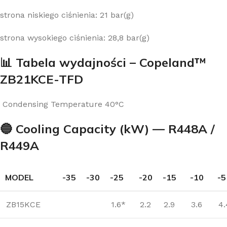
strona niskiego ciśnienia: 21 bar(g)
strona wysokiego ciśnienia: 28,8 bar(g)
📊 Tabela wydajności – Copeland™
ZB21KCE-TFD
Condensing Temperature 40°C
🔵 Cooling Capacity (kW) — R448A /
R449A
MODEL
-35
-30
-25
-20
-15
-10
-5
ZB15KCE
1.6*
2.2
2.9
3.6
4.