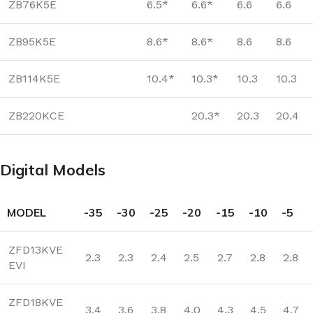
ZB76K5E
6.5*
6.6*
6.6
6.6
ZB95K5E
8.6*
8.6*
8.6
8.6
ZB114K5E
10.4*
10.3*
10.3
10.3
ZB220KCE
20.3*
20.3
20.4
Digital Models
MODEL
-35
-30
-25
-20
-15
-10
-5
ZFD13KVE
2.3
2.3
2.4
2.5
2.7
2.8
2.8
EVI
ZFD18KVE
3.4
3.6
3.8
4.0
4.3
4.5
4.7