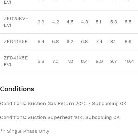
EVI
ZFD25KVE
3.9
4.2
4.5
4.8
5.1
5.3
5.5
EVI
ZFD41K5E
5.4
5.8
6.2
6.8
7.4
8.1
8.9
ZFD41K5E
6.8
7.3
7.8
8.4
9.0
9.7
10.4
EVI
Conditions
Conditions: Suction Gas Return 20°C / Subcooling 0K
Conditions: Suction Superheat 10K, Subcooling 0K
** Single Phase Only