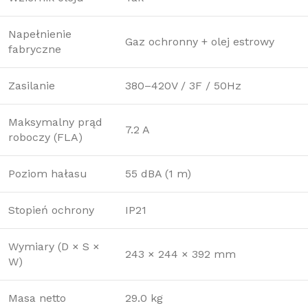
Napełnienie
Gaz ochronny + olej estrowy
fabryczne
Zasilanie
380–420V / 3F / 50Hz
Maksymalny prąd
7.2 A
roboczy (FLA)
Poziom hałasu
55 dBA (1 m)
Stopień ochrony
IP21
Wymiary (D × S ×
243 × 244 × 392 mm
W)
Masa netto
29.0 kg