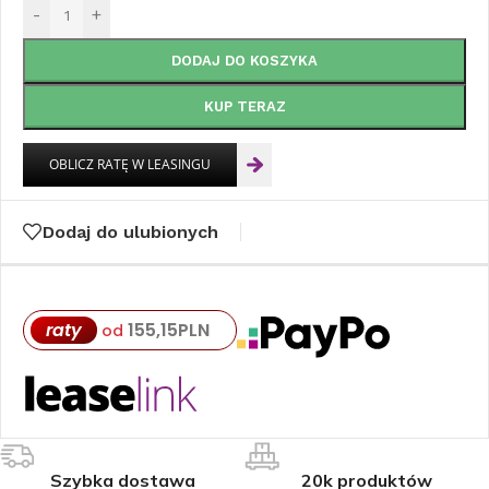
-
+
DODAJ DO KOSZYKA
KUP TERAZ
Dodaj do ulubionych
raty
155,15
PLN
od
Szybka dostawa
20k produktów