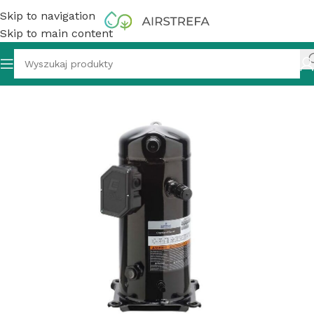
Skip to navigation
Skip to main content
i
»
Sprężarka hermetyczna Copeland scroll ZB 21KCE-TFD