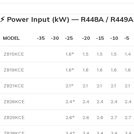
⚡ Power Input (kW) — R448A / R449A
MODEL
-35
-30
-25
-20
-15
-10
-5
ZB15KCE
1.6*
1.5
1.5
1.5
1.4
ZB19KCE
1.6*
1.6
1.6
1.6
1.6
ZB21KCE
2.1*
2.1
2.1
2.1
2.1
ZB26KCE
2.4*
2.4
2.4
2.4
2.4
ZB29KCE
2.6*
2.6
2.6
2.7
2.7
ZB38KCE
3.4*
3.4
3.4
3.4
3.4