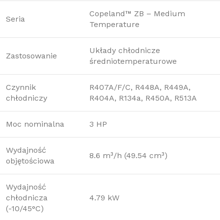
Copeland™ ZB – Medium
Seria
Temperature
Układy chłodnicze
Zastosowanie
średniotemperaturowe
Czynnik
R407A/F/C, R448A, R449A,
chłodniczy
R404A, R134a, R450A, R513A
Moc nominalna
3 HP
Wydajność
8.6 m³/h (49.54 cm³)
objętościowa
Wydajność
chłodnicza
4.79 kW
(-10/45°C)