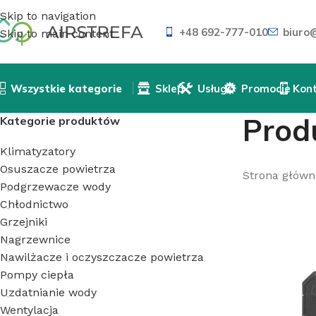
Skip to navigation
+48 692-777-010
biuro@
Skip to main content
Wszystkie kategorie
Sklep
Usługi
Promocje
Kon
Prod
Kategorie produktów
Klimatyzatory
Osuszacze powietrza
Strona główn
Podgrzewacze wody
Chłodnictwo
Grzejniki
Nagrzewnice
Nawilżacze i oczyszczacze powietrza
Pompy ciepła
Uzdatnianie wody
Wentylacja