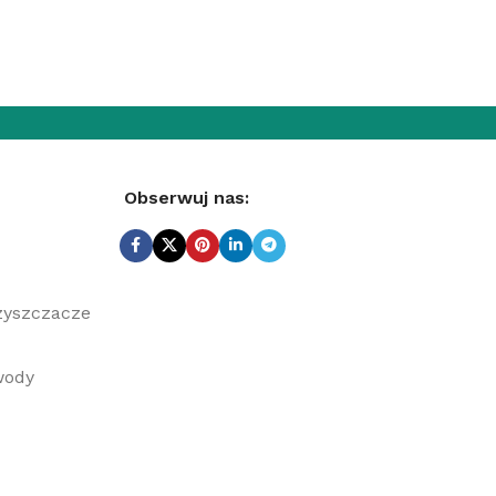
Obserwuj nas:
zyszczacze
wody