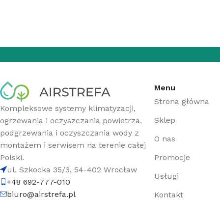
KLIMATYZATORY
Klimatyzatory ścienne
Menu
Klimatyzatory przypodłogowo-sufitowe
Strona główna
Klimatyzatory przenośne
Kompleksowe systemy klimatyzacji,
Sklep
ogrzewania i oczyszczania powietrza,
Klimatyzatory konsole
podgrzewania i oczyszczania wody z
O nas
Klimatyzatory kasetowe
montażem i serwisem na terenie całej
Promocje
Polski.
Klimatyzatory kanałowe
ul. Szkocka 35/3, 54-402 Wrocław
Usługi
Systemy Multi
+48 692-777-010
Środki czystości do klimatyzacji
biuro@airstrefa.pl
Kontakt
Akcesoria do klimatyzacji