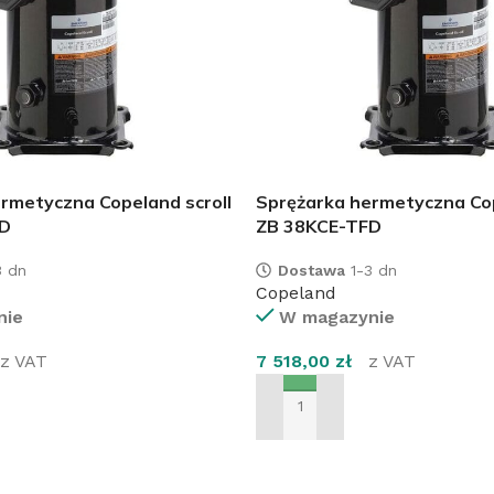
rmetyczna Copeland scroll
Sprężarka hermetyczna Cop
D
ZB 38KCE-TFD
 dn
Dostawa
1-3 dn
Copeland
nie
W magazynie
z VAT
7 518,00
zł
z VAT
SZYKA
DODAJ DO KOSZYKA