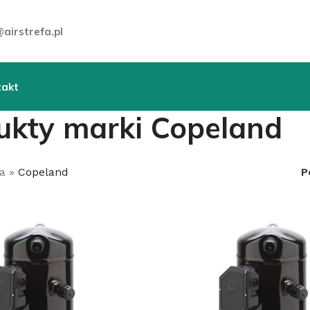
airstrefa.pl
takt
ukty marki Copeland
a
»
Copeland
P