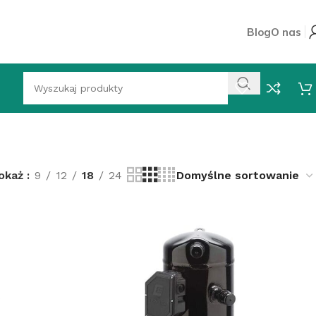
Blog
O nas
okaż
9
12
18
24