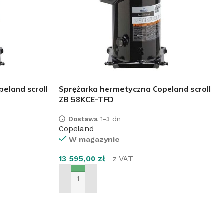
eland scroll
Sprężarka hermetyczna Copeland scroll
ZB 58KCE-TFD
Dostawa
1-3 dn
Copeland
W magazynie
13 595,00
zł
z VAT
DODAJ DO KOSZYKA