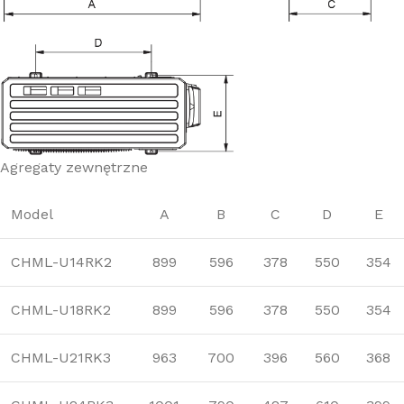
Agregaty zewnętrzne
Model
A
B
C
D
E
CHML-U14RK2
899
596
378
550
354
CHML-U18RK2
899
596
378
550
354
CHML-U21RK3
963
700
396
560
368