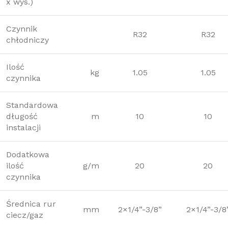
x wys.)
Czynnik
R32
R32
chłodniczy
Ilość
kg
1.05
1.05
czynnika
Standardowa
długość
m
10
10
instalacji
Dodatkowa
ilość
g/m
20
20
czynnika
Średnica rur
mm
2×1/4”-3/8”
2×1/4”-3/8
ciecz/gaz