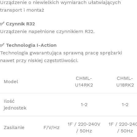
Urządzenie o niewielkich wymiarach ułatwiających
transport i montaż
✅ Czynnik R32
Urządzenie napełnione czynnikiem R32.
✅ Technologia I-Action
Technologia gwarantująca sprawną pracę sprężarki
nawet przy niskiej częstotliwości.
CHML-
CHML-
Model
U14RK2
U18RK2
Ilość
1-2
1-2
jednostek
1F / 220-240V
1F / 220-24
Zasilanie
F/V/Hz
/ 50Hz
/ 50Hz