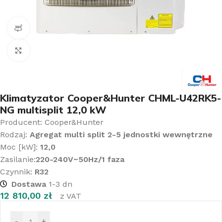
Widok produktu 360°
Kliknij aby powiększyć
Klimatyzator Cooper&Hunter CHML-U42RK5-
NG multisplit 12,0 kW
Producent: Cooper&Hunter
Rodzaj:
Agregat multi split 2-5 jednostki wewnętrzne
Moc [kW]:
12,0
Zasilanie:
220-240V~50Hz/1 faza
Czynnik:
R32
Dostawa
1-3 dn
12 810,00
zł
z VAT
-
+