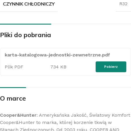
CZYNNIK CHŁODNICZY
R32
Pliki do pobrania
karta-katalogowa-jednostki-zewnetrzne.pdf
Plik PDF
734 KB
Pobierz
O marce
Cooper&Hunter
: Amerykańska Jakość, Światowy Komfort
Cooper&Hunter to marka, której korzenie tkwią w
Stanach Zjednoczonych. Od 2003 roku, COOPER AND