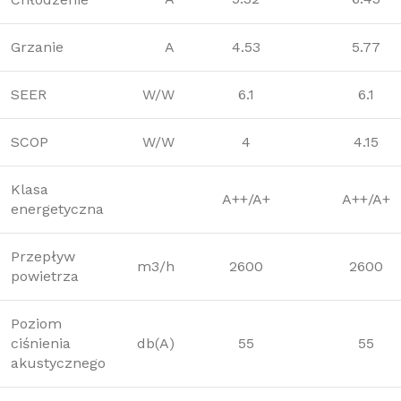
Grzanie
A
4.53
5.77
SEER
W/W
6.1
6.1
SCOP
W/W
4
4.15
Klasa
A++/A+
A++/A+
energetyczna
Przepływ
m3/h
2600
2600
powietrza
Poziom
ciśnienia
db(A)
55
55
akustycznego