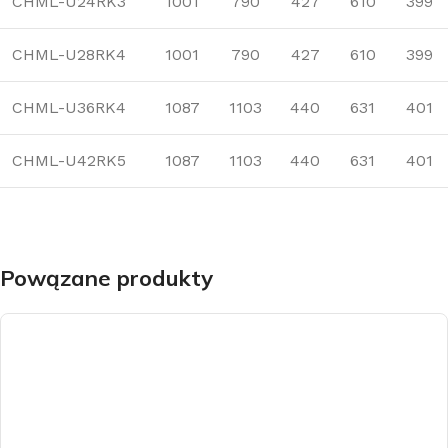
CHML-U24RK3
1001
790
427
610
399
CHML-U28RK4
1001
790
427
610
399
CHML-U36RK4
1087
1103
440
631
401
CHML-U42RK5
1087
1103
440
631
401
Powązane produkty