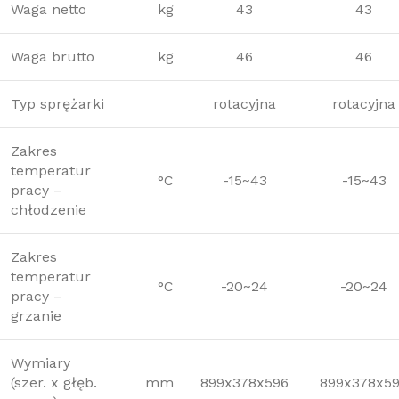
Waga netto
kg
43
43
Waga brutto
kg
46
46
Typ sprężarki
rotacyjna
rotacyjna
Zakres
temperatur
°C
-15~43
-15~43
pracy –
chłodzenie
Zakres
temperatur
°C
-20~24
-20~24
pracy –
grzanie
Wymiary
(szer. x głęb.
mm
899x378x596
899x378x5